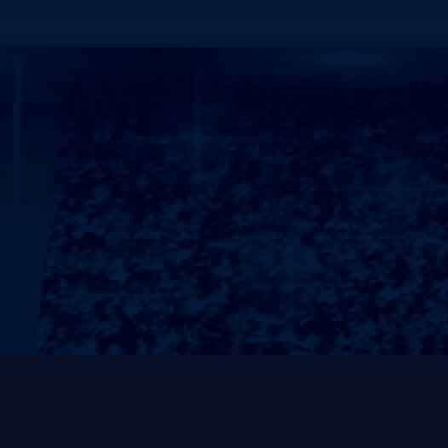
为了维护消费者的权益，保证产品能够正常使用，维护
保期内特做出如下承诺：
<1.我公司承诺所售产品质保期为1年。在质保期内，
期内出现非人为损坏的质量问题，我公司负责免费维修
自更换之日起重新计算。对于人为损坏产品，只收取零
<2.对售后服务响应时间的承诺如下：
设备出现故障时，我公司接到用户电话30分钟内做出响
的3日内修复，如需厂家发配件的5日内排除故障；三环
测，需更换配件的5日内修复，如需厂家发配件的7日
定期对器材进行巡检及保养。
<3.“维护为主，维修为辅。”我公司为每套器材均建
护，将隐患消灭于萌芽状态。以确保产品的良好使用状
<4.提供销售和服务网点情况表，并提供24小时热线电话：0
通我们的服务热线，您的产品就会得到及时完备的服务