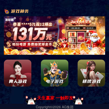
凯发k8国际首页登录Android2.6.x以上,凯发k8国际
首页登录非常钻APP下载(Vv1.1....
2024-11-01
聂卫平至今不忘陈老总对自己的恩情
凯发k8国际首页登录Android3.0.x以上,凯发k8国际
首页登录完整版下载(Vv3.5.8是当...
2024-10-31
表示要和湖人再打一次！本场比赛
凯发k8国际首页登录Android6.9.x以上,凯发k8国际
首页登录ios版APP下载(Vv1.1...
2024-10-30
每一支球队都是如果有人没打因为什么原因
凯发k8国际首页登录Android3.6.x以上,凯发k8国际
首页登录android版下载(Vv9....
2024-10-30
北京冬奥会单板滑雪男子大跳台决赛
凯发k8国际首页登录Android5.7.x以上,凯发k8国际
首页登录APP全能版下载(Vv8.0....